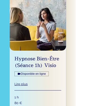
Hypnose Bien-Être
(Séance 1h) Visio
Disponible en ligne
Lire plus
1 h
80
80 €
euros