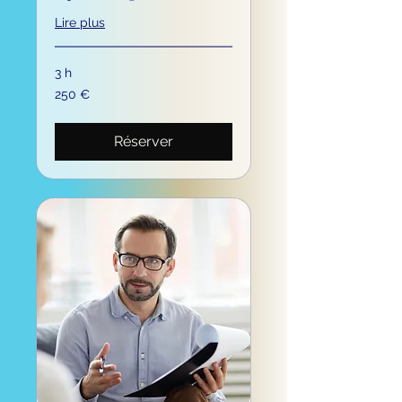
Lire plus
3 h
250
250 €
euros
Réserver