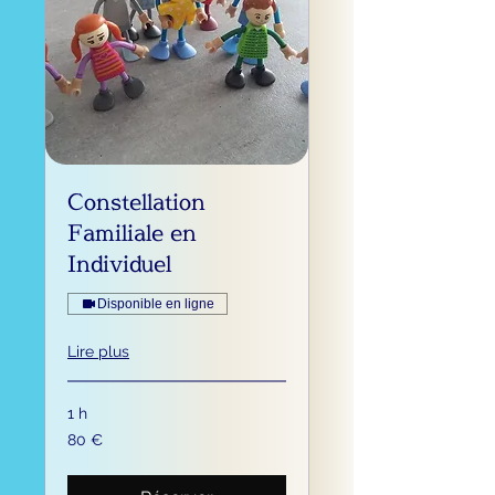
Constellation
Familiale en
Individuel
Disponible en ligne
Lire plus
1 h
80
80 €
euros