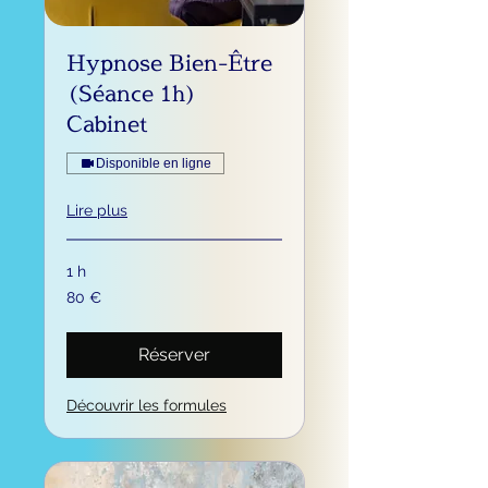
Hypnose Bien-Être
(Séance 1h)
Cabinet
Disponible en ligne
Lire plus
1 h
80
80 €
euros
Réserver
Découvrir les formules