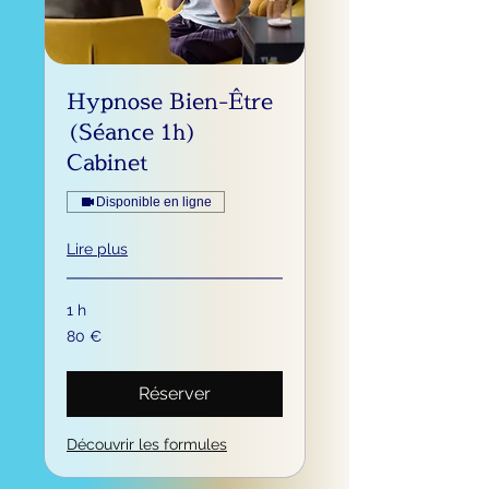
Hypnose Bien-Être
(Séance 1h)
Cabinet
Disponible en ligne
Lire plus
1 h
80
80 €
euros
Réserver
Découvrir les formules