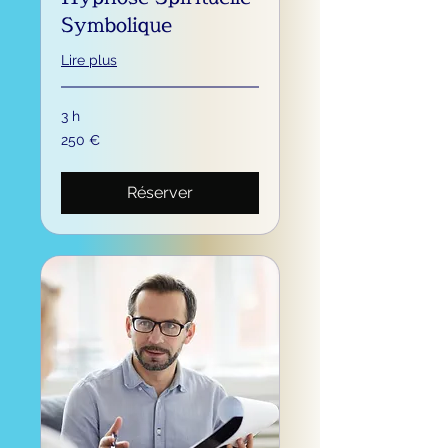
Symbolique
Lire plus
3 h
250
250 €
euros
Réserver