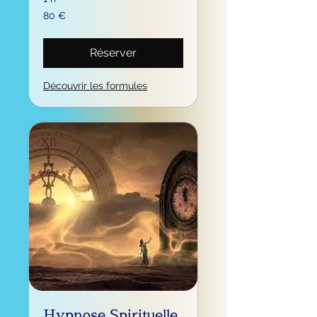
80
80 €
euros
Réserver
Découvrir les formules
Hypnose Spirituelle