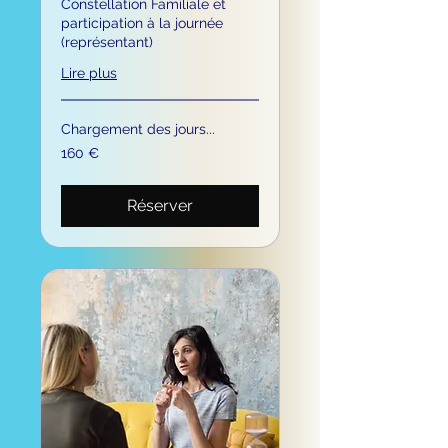
Constellation Familiale et
participation à la journée
(représentant)
Lire plus
Chargement des jours...
160
160 €
euros
Réserver